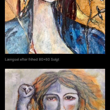
Længsel efter frihed 80×60 Solgt