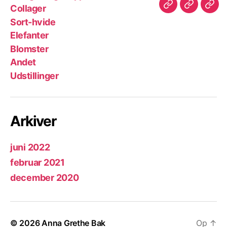
og
hvide
Collager
Blomster
Andet
Udst
kroppe
Sort-hvide
Elefanter
Blomster
Andet
Udstillinger
Arkiver
juni 2022
februar 2021
december 2020
© 2026
Anna Grethe Bak
Op
↑