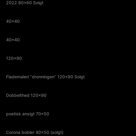
2022 80×60 Solgt
40×40
40×40
120×90
Flademaleri “dronningen” 120×90 Solgt
Dobbelthed 120×90
poetisk ansigt 70×50
Corona bobler 40×50 (solgt)