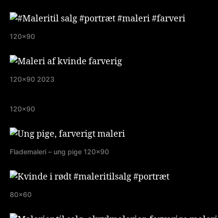
120×90
120×90 2023
120×90
Flademaleri – ung pige 120×90
80×60