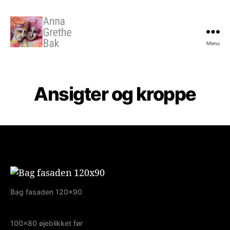
Menu
Anna
Grethe
Bak
Ansigter og kroppe
Bag fasaden 120×90
100×80 øjeblikket før