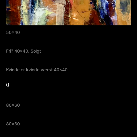
50×40
Fri? 40×40. Solgt
Kvinde er kvinde værst 40×40
0
80×60
80×60