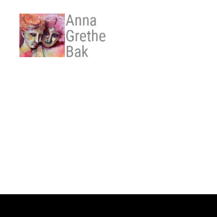
Anna
Grethe
Bak