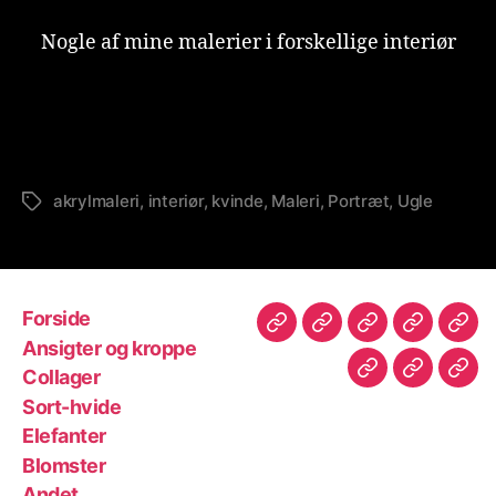
Nogle af mine malerier i forskellige interiør
akrylmaleri
,
interiør
,
kvinde
,
Maleri
,
Portræt
,
Ugle
Tags
Forside
Forside
Ansigter
Collager
Sort-
Elef
Ansigter og kroppe
og
hvide
Collager
Blomster
Andet
Udst
kroppe
Sort-hvide
Elefanter
Blomster
Andet